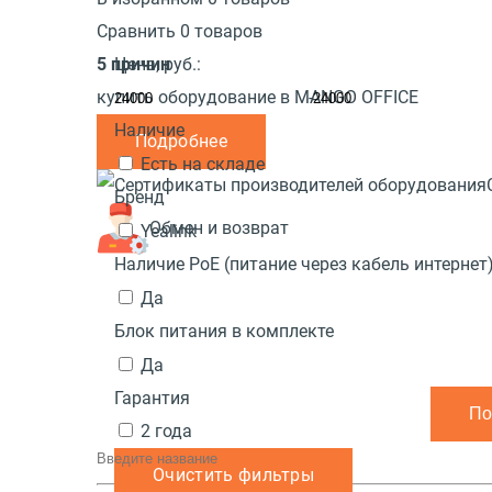
Сравнить 0 товаров
5 причин
Цена,
руб.:
купить оборудование в MANGO OFFICE
-
Наличие
Подробнее
Есть на складе
Бренд
Обмен и возврат
Yealink
Наличие PoE (питание через кабель интернет
Да
Блок питания в комплекте
Да
Гарантия
2 года
Очистить фильтры