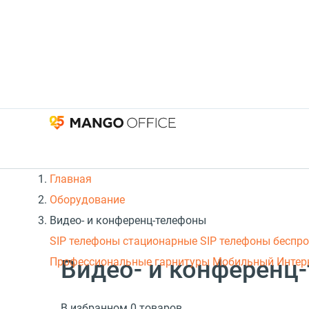
Главная
Оборудование
Видео- и конференц-телефоны
SIP телефоны стационарные
SIP телефоны беспр
Видео- и конференц
Профессиональные гарнитуры
Мобильный Интер
В избранном 0 товаров