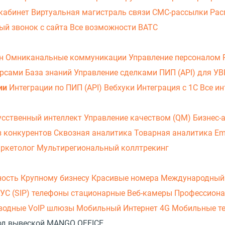
кабинет
Виртуальная магистраль связи
СМС-рассылки
Рас
ый звонок с сайта
Все возможности ВАТС
он
Омниканальные коммуникации
Управление персоналом
урсами
База знаний
Управление сделками
ПИП (API) для У
ии
Интеграции по ПИП (API)
Вебхуки
Интеграция с 1С
Все ин
усственный интеллект
Управление качеством (QM)
Бизнес-
з конкурентов
Сквозная аналитика
Товарная аналитика
Em
аркетолог
Мультирегиональный коллтрекинг
ность
Крупному бизнесу
Красивые номера
Международный
УС (SIP) телефоны стационарные
Веб-камеры
Профессиона
оводные
VoIP шлюзы
Мобильный Интернет 4G
Мобильные т
 под вывеской MANGO OFFICE