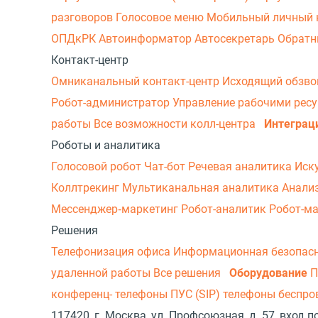
разговоров
Голосовое меню
Мобильный личный 
ОПДкРК
Автоинформатор
Автосекретарь
Обратн
Контакт-центр
Омниканальный контакт-центр
Исходящий обзв
Робот-администратор
Управление рабочими рес
работы
Все возможности колл-центра
Интеграц
Роботы и аналитика
Голосовой робот
Чат-бот
Речевая аналитика
Иск
Коллтрекинг
Мультиканальная аналитика
Анали
Мессенджер‑маркетинг
Робот-аналитик
Робот-м
Решения
Телефонизация офиса
Информационная безопас
удаленной работы
Все решения
Оборудование
П
конференц- телефоны
ПУС (SIP) телефоны беспр
117420, г. Москва, ул. Профсоюзная, д. 57, вход