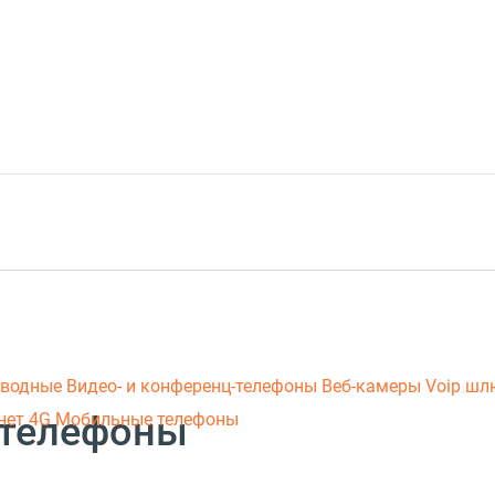
оводные
Видео- и конференц-телефоны
Веб-камеры
Voip ш
-телефоны
нет 4G
Мобильные телефоны