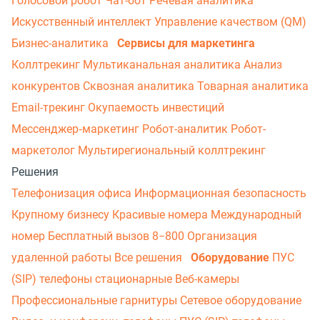
Голосовой робот
Чат-бот
Речевая аналитика
Искусственный интеллект
Управление качеством (QM)
Бизнес-аналитика
Сервисы для маркетинга
Коллтрекинг
Мультиканальная аналитика
Анализ
конкурентов
Сквозная аналитика
Товарная аналитика
Email-трекинг
Окупаемость инвестиций
Мессенджер‑маркетинг
Робот-аналитик
Робот-
маркетолог
Мультирегиональный коллтрекинг
Решения
Телефонизация офиса
Информационная безопасность
Крупному бизнесу
Красивые номера
Международный
номер
Бесплатный вызов 8−800
Организация
удаленной работы
Все решения
Оборудование
ПУС
(SIP) телефоны стационарные
Веб-камеры
Профессиональные гарнитуры
Сетевое оборудование