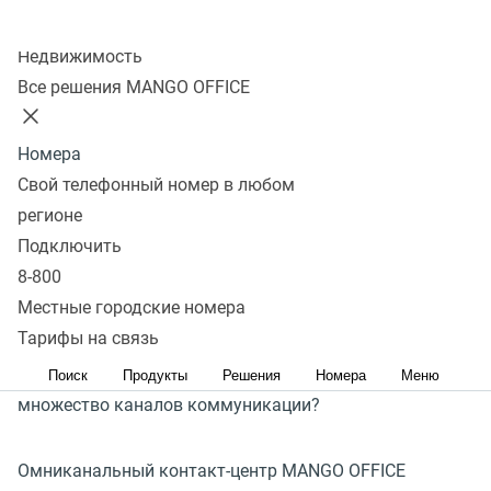
Колл-центр
53% потребителей
Недвижимость
Все решения MANGO OFFICE
связываются с компаниями
через мессенджеры
Номера
и соцсети
Свой телефонный номер в любом
регионе
Сегодня фокус клиентов смещается в сторону
Подключить
цифровых каналов, а ожидания от сервиса остаются
8-800
высокими независимо от способа связи. Как бизнесу
Местные городские номера
Тарифы на связь
поддерживать качество обслуживания и эффективно
управлять взаимодействием с клиентами через
Поиск
Продукты
Решения
Номера
Меню
множество каналов коммуникации?
Омниканальный контакт-центр MANGO OFFICE